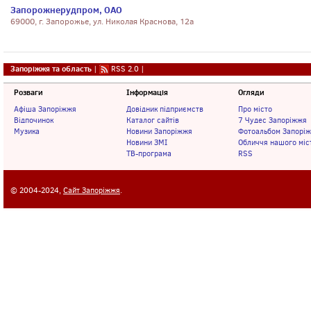
Запорожнерудпром, ОАО
69000, г. Запорожье, ул. Николая Краснова, 12а
Запоріжжя та область
|
RSS 2.0
|
Розваги
Інформація
Огляди
Афіша Запоріжжя
Довідник підприємств
Про місто
Відпочинок
Каталог сайтів
7 Чудес Запоріжжя
Музика
Новини Запоріжжя
Фотоальбом Запорі
Новини ЗМІ
Обличчя нашого міс
ТВ-програма
RSS
© 2004-2024,
Сайт Запоріжжя
.