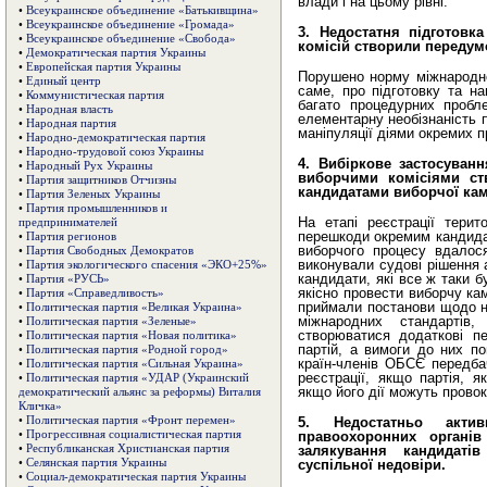
влади і на цьому рівні.
•
Всеукраинское объединение «Батькивщина»
•
Всеукраинское объединение «Громада»
3. Недостатня підготовк
•
Всеукраинское объединение «Свобода»
комісій створили передум
•
Демократическая партия Украины
•
Европейская партия Украины
Порушено норму міжнародно
•
Единый центр
саме, про підготовку та на
•
Коммунистическая партия
багато процедурних пробл
•
Народная власть
елементарну необізнаність 
•
Народная партия
маніпуляції діями окремих пр
•
Народно-демократическая партия
•
Народно-трудовой союз Украины
4. Вибіркове застосуван
•
Народный Рух Украины
виборчими комісіями ст
•
Партия защитников Отчизны
кандидатами виборчої кам
•
Партия Зеленых Украины
•
Партия промышленников и
На етапі реєстрації терито
предпринимателей
перешкоди окремим кандидат
•
Партия регионов
виборчого процесу вдалося
•
Партия Свободных Демократов
виконували судові рішення 
•
Партия экологического спасения «ЭКО+25%»
кандидати, які все ж таки б
•
Партия «РУСЬ»
якісно провести виборчу кам
•
Партия «Справедливость»
приймали постанови щодо не
•
Политическая партия «Великая Украина»
міжнародних стандартів
•
Политическая партия «Зеленые»
створюватися додаткові п
•
Политическая партия «Новая политика»
партій, а вимоги до них по
•
Политическая партия «Родной город»
країн-членів ОБСЄ передб
•
Политическая партия «Сильная Украина»
реєстрації, якщо партія, я
•
Политическая партия «УДАР (Украинский
якщо його дії можуть прово
демократический альянс за реформы) Виталия
Кличка»
•
Политическая партия «Фронт перемен»
5. Недостатньо акти
•
Прогрессивная социалистическая партия
правоохоронних органів
•
Республиканская Христианская партия
залякування кандидаті
•
Селянская партия Украины
суспільної недовіри.
•
Социал-демократическая партия Украины