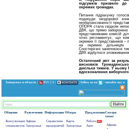
підсумків призвело до
окремих громадах.
Питання підрахунку голосів
подекуди нездорової конк
незбалансованості представн
ОПОРА стала свідком непоо
ДВК, що прямо заборонено з
представниками комісій ді
чітко регламентує, що комі
окремих її представників – 
на окремих дільницях з
Спостерігачі занепокоєні ти
ДВК відбулося зловживання,
Остаточний звіт за резу
висновків Громадянсь
декілька тижнів. У ньому
вдосконалення виборчого
Запорожье и область
|
RSS 2.0
|
|
follow us on
|
читайте нас в
Общение
Развлечения
Информация
Обзоры
Предложения
Смотри
также
Консультации
Афиша
Справочник
Карта
Работа
Афиша
специалистов
Запорожья
предприятий
Запорожья
Авто