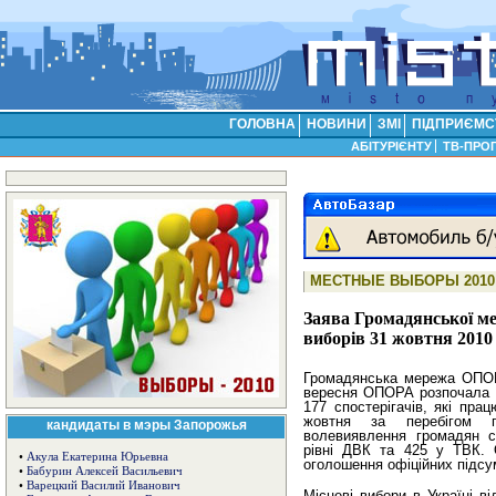
ГОЛОВНА
НОВИНИ
ЗМІ
ПІДПРИЄМС
АБІТУРІЄНТУ
ТВ-ПРО
МЕСТНЫЕ ВЫБОРЫ 2010
Заява Громадянської м
виборів 31 жовтня 2010
Громадянська мережа ОПОРА
вересня ОПОРА розпочала к
177 спостерігачів, які пра
жовтня за перебігом г
кандидаты в мэры Запорожья
волевиявлення громадян сп
рівні ДВК та 425 у ТВК. 
•
Акула Екатерина Юрьевна
оголошення офіційних підсум
•
Бабурин Алексей Васильевич
•
Варецкий Василий Иванович
Місцеві вибори в Україні в