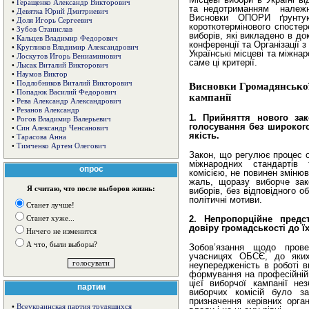
•
Геращенко Александр Викторович
та недотриманням належної
•
Девятка Юрий Дмитриевич
Висновки ОПОРИ ґрунтую
•
Доля Игорь Сергеевич
короткотермінового спостер
•
Зубов Станислав
виборів, які викладено в до
•
Кальцев Владимир Федорович
конференції та Організації з
•
Кругликов Владимир Александрович
Українські місцеві та міжна
•
Лоскутов Игорь Вениаминович
саме ці критерії.
•
Лысак Виталий Викторович
•
Наумов Виктор
•
Подлобников Виталий Викторович
Висновки Громадянської
•
Попадюк Василий Федорович
кампанії
•
Рева Александр Александрович
•
Резанов Александр
1. Прийняття нового за
•
Рогов Владимир Валерьевич
голосування без широког
•
Син Александр Ченсанович
якість.
•
Тарасова Анна
•
Тимченко Артем Олегович
Закон, що регулює процес ор
міжнародних стандартів 
опрос
комісією, не повинен змінюв
жаль, щоразу виборче зак
Я считаю, что после выборов жизнь:
виборів, без відповідного 
політичні мотиви.
Станет лучше!
2. Непропорційне предс
Станет хуже...
довіру громадськості до ї
Ничего не изменится
А что, были выборы?
Зобов’язання щодо прове
учасницях ОБСЄ, до яких
неупередженість в роботі в
формування на професійній і
цієї виборчої кампанії не
партии
виборчих комісій було за
призначення керівних орган
•
Всеукраинская партия трудящихся