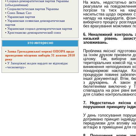
•
Социал-демократическая партия Украины
На жаль, недостатньо акти
(объединённая)
реагували на повідомлення
•
Социалистическая партия Украины
погрози та тиск на канд
•
Союз Левых Сил
насильства щодо окремих су
•
Украинская партия
нападу на кандидатів, фізи
•
Украинская селянская демократическая
виборчого процесу розглядал
партия
без врахування можливих по
•
Украинская социал-демократическая партия
•
Христианско-демократический союз
6. Неналежний контроль з
низький рівень захис
зловживань.
это интересно
Проблема якісної підготовк
•
Заява Громадянської мережі ОПОРА щодо
за їхнім друком призвели д
проведення місцевих виборів 31 жовтня 2010
цілому. Так, виборче за
року
територіальних комісій під
•
У Запоріжжі жоден нардеп не відповідає
виникнення непоодиноких ко
«чеснометру»
понаднормові наклади. Ко
процедури повинні забезпе
іншої документації. Втім, 
з друкарень. А закон ви
бюлетенями виключно у ТВ
співпадала на різні рівні 
для слабко контрольованого
7. Недостатньо якісна 
порушення принципу індив
У день голосування порушен
дотримано принцип індивіду
передумови для впливу на
агітацію в приміщенні для г
8. Порушення норм зак