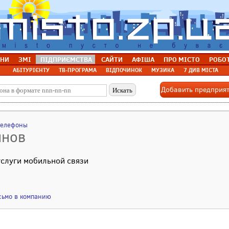
НИ
ЗМІ
ПІДПРИЄМСТВА
САЙТИ
АФІША
ПРО МІСТО
РОБО
АБІТУРІЄНТУ
ТВ-ПРОГРАМА
ВІДПОЧИНОК
МУЗИКА
7 ДИВ МІСТА
Добавить предприя
телефоны
инов
слуги мобильной связи
сьмо в компанию