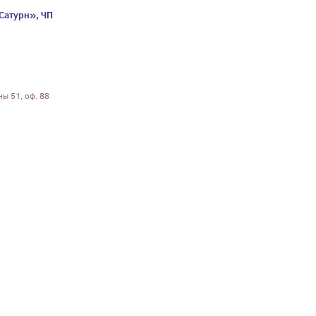
Сатурн», ЧП
ны 51, оф. 88