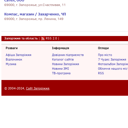
Сател, ООО
69000, г. Запорожье, ул.Счастливая, 11
Компас, магазин / Захарченко, ЧП
69000, г. Запорожье, пр. Ленина, 149
Запоріжжя та область
|
RSS 2.0
|
Розваги
Інформація
Огляди
Афіша Запоріжжя
Довідник підприємств
Про місто
Відпочинок
Каталог сайтів
7 Чудес Запоріжжя
Музика
Новини Запоріжжя
Фотоальбом Запорі
Новини ЗМІ
Обличчя нашого міс
ТВ-програма
RSS
© 2004-2024,
Сайт Запоріжжя
.