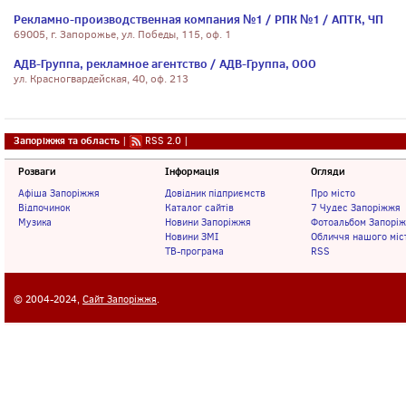
Рекламно-производственная компания №1 / РПК №1 / АПТК, ЧП
69005, г. Запорожье, ул. Победы, 115, оф. 1
АДВ-Группа, рекламное агентство / АДВ-Группа, ООО
ул. Красногвардейская, 40, оф. 213
Запоріжжя та область
|
RSS 2.0
|
Розваги
Інформація
Огляди
Афіша Запоріжжя
Довідник підприємств
Про місто
Відпочинок
Каталог сайтів
7 Чудес Запоріжжя
Музика
Новини Запоріжжя
Фотоальбом Запорі
Новини ЗМІ
Обличчя нашого міс
ТВ-програма
RSS
© 2004-2024,
Сайт Запоріжжя
.