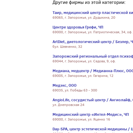
Другие фирмы из этой категории:
Таир, медицинский центр пластической х
69065, г. Запорожье, ул. Дудыкина, 20
Центре здоровья Грефи, ЧП
69000, г. Запорожье, ул. Патриотическая, 34, оф.
ArtDiet, диетологический центр / Безлер, 
бул. Шевченко, 32
Запорожский региональный отдел психофи
69044, г. Запорожье, ул. Седова, 9, оф.
Медиана, медцентр / Медианна-Плюс, ОО
69005, г. Запорожье, ул. Гагарина, 12
Медэкс, ООО
69035, ул. Победы 63 - 300
AngioLife, сосудистый центр / Ангиолайф,
ул. Днепровская 24
Медицинский центр «Интел-Медис», ЧП
69000, г. Запорожье, ул. Яценко 16
Day-SPA, центр эстетической медицины /