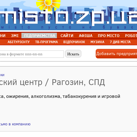
НИ
ЗМІ
ПІДПРИЄМСТВА
САЙТИ
АФІША
ПРО МІСТО
РОБО
АБІТУРІЄНТУ
ТВ-ПРОГРАМА
ВІДПОЧИНОК
МУЗИКА
7 ДИВ МІСТА
Добавить предприя
ики
ский центр / Рагозин, СПД
а, ожирения, алкоголизма, табакокурения и игровой
сьмо в компанию