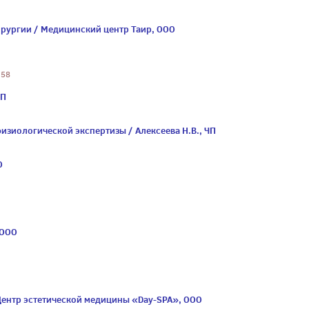
ирургии / Медицинский центр Таир, ООО
 58
ЧП
зиологической экспертизы / Алексеева Н.В., ЧП
О
 ООО
 Центр эстетической медицины «Day-SPA», ООО