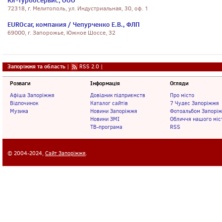
Юг-Турбосервис, ООО
72318, г. Мелитополь, ул. Индустриальная, 30, оф. 1
EUROcar, компания / Чепурченко Е.В., ФЛП
69000, г. Запорожье, Южное Шоссе, 32
Запоріжжя та область
|
RSS 2.0
|
Розваги
Інформація
Огляди
Афіша Запоріжжя
Довідник підприємств
Про місто
Відпочинок
Каталог сайтів
7 Чудес Запоріжжя
Музика
Новини Запоріжжя
Фотоальбом Запорі
Новини ЗМІ
Обличчя нашого міс
ТВ-програма
RSS
© 2004-2024,
Сайт Запоріжжя
.