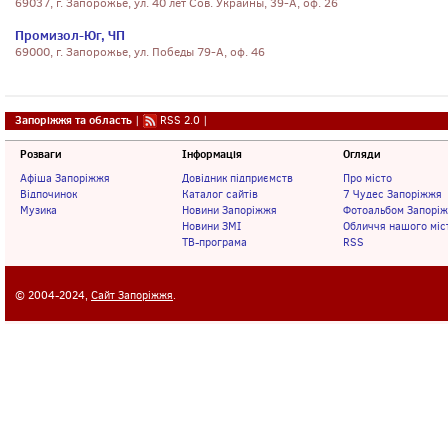
69037, г. Запорожье, ул. 40 лет Сов. Украины, 39-А, оф. 26
Промизол-Юг, ЧП
69000, г. Запорожье, ул. Победы 79-А, оф. 46
Запоріжжя та область
|
RSS 2.0
|
Розваги
Інформація
Огляди
Афіша Запоріжжя
Довідник підприємств
Про місто
Відпочинок
Каталог сайтів
7 Чудес Запоріжжя
Музика
Новини Запоріжжя
Фотоальбом Запорі
Новини ЗМІ
Обличчя нашого міс
ТВ-програма
RSS
© 2004-2024,
Сайт Запоріжжя
.