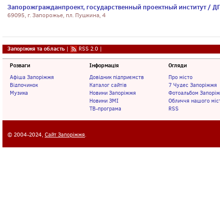
Запорожгражданпроект, государственный проектный институт / Д
69095, г. Запорожье, пл. Пушкина, 4
Запоріжжя та область
|
RSS 2.0
|
Розваги
Інформація
Огляди
Афіша Запоріжжя
Довідник підприємств
Про місто
Відпочинок
Каталог сайтів
7 Чудес Запоріжжя
Музика
Новини Запоріжжя
Фотоальбом Запорі
Новини ЗМІ
Обличчя нашого міс
ТВ-програма
RSS
© 2004-2024,
Сайт Запоріжжя
.