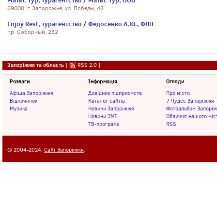
Матис Тур, турагентство / Матис Тур, ООО
69000, г. Запорожье, ул. Победы, 42
Enjoy Rest, турагентство / Федосенко А.Ю., ФЛП
пр. Соборный, 232
Запоріжжя та область
|
RSS 2.0
|
Розваги
Інформація
Огляди
Афіша Запоріжжя
Довідник підприємств
Про місто
Відпочинок
Каталог сайтів
7 Чудес Запоріжжя
Музика
Новини Запоріжжя
Фотоальбом Запорі
Новини ЗМІ
Обличчя нашого міс
ТВ-програма
RSS
© 2004-2024,
Сайт Запоріжжя
.