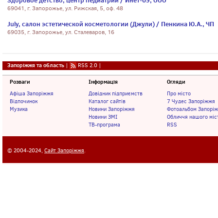
Здоровое детство, центр педиатрии / Инет-09, ООО
69041, г. Запорожье, ул. Рижская, 5, оф. 48
July, салон эстетической косметологии (Джули) / Пенкина Ю.А., ЧП
69035, г. Запорожье, ул. Сталеваров, 16
Запоріжжя та область
|
RSS 2.0
|
Розваги
Інформація
Огляди
Афіша Запоріжжя
Довідник підприємств
Про місто
Відпочинок
Каталог сайтів
7 Чудес Запоріжжя
Музика
Новини Запоріжжя
Фотоальбом Запорі
Новини ЗМІ
Обличчя нашого міс
ТВ-програма
RSS
© 2004-2024,
Сайт Запоріжжя
.