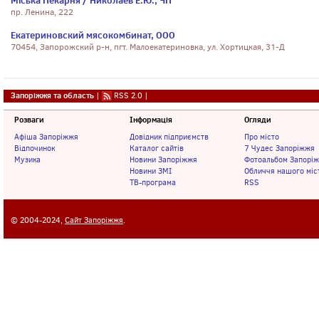
Міська Пекарня / Николаев Е.Ю., ЧП
пр. Ленина, 222
Екатериновский мясокомбинат, ООО
70454, Запорожский р-н, пгт. Малоекатериновка, ул. Хортицкая, 31-Д
Запоріжжя та область
|
RSS 2.0
|
Розваги
Інформація
Огляди
Афіша Запоріжжя
Довідник підприємств
Про місто
Відпочинок
Каталог сайтів
7 Чудес Запоріжжя
Музика
Новини Запоріжжя
Фотоальбом Запорі
Новини ЗМІ
Обличчя нашого міс
ТВ-програма
RSS
© 2004-2024,
Сайт Запоріжжя
.