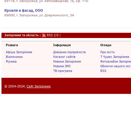
69118, г. Запорожье, ул. Автозаводская, 16, оф. 110
Кровля и фасад, ООО
69000, г. Запорожье, ул. Дзержинского, 3А
Запоріжжя та область
|
RSS 2.0
|
Розваги
Інформація
Огляди
Афіша Запоріжжя
Довідник підприємств
Про місто
Відпочинок
Каталог сайтів
7 Чудес Запоріжжя
Музика
Новини Запоріжжя
Фотоальбом Запорі
Новини ЗМІ
Обличчя нашого міс
ТВ-програма
RSS
© 2004-2024,
Сайт Запоріжжя
.