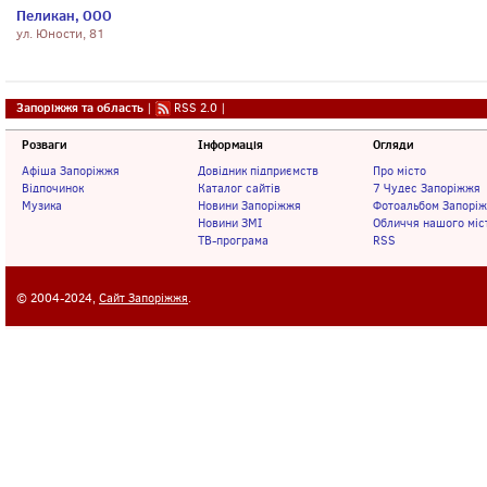
Пеликан, ООО
ул. Юности, 81
Запоріжжя та область
|
RSS 2.0
|
Розваги
Інформація
Огляди
Афіша Запоріжжя
Довідник підприємств
Про місто
Відпочинок
Каталог сайтів
7 Чудес Запоріжжя
Музика
Новини Запоріжжя
Фотоальбом Запорі
Новини ЗМІ
Обличчя нашого міс
ТВ-програма
RSS
© 2004-2024,
Сайт Запоріжжя
.