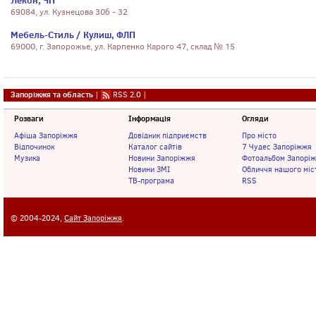
Лекон, ЧП
69084, ул. Кузнецова 30б - 32
Мебель-Стиль / Кулиш, ФЛП
69000, г. Запорожье, ул. Карпенко Карого 47, склад № 15
Запоріжжя та область
|
RSS 2.0
|
Розваги
Інформація
Огляди
Афіша Запоріжжя
Довідник підприємств
Про місто
Відпочинок
Каталог сайтів
7 Чудес Запоріжжя
Музика
Новини Запоріжжя
Фотоальбом Запорі
Новини ЗМІ
Обличчя нашого міс
ТВ-програма
RSS
© 2004-2024,
Сайт Запоріжжя
.