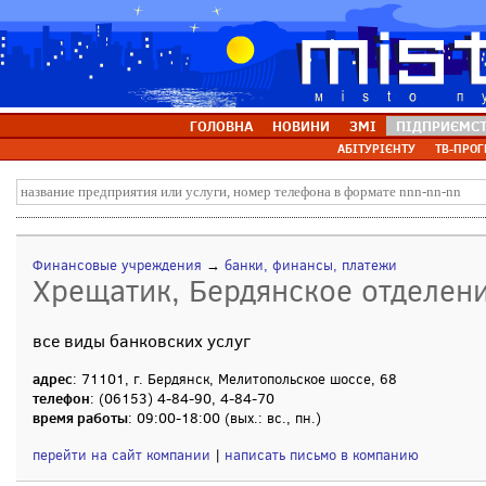
ГОЛОВНА
НОВИНИ
ЗМІ
ПІДПРИЄМС
АБІТУРІЄНТУ
ТВ-ПРОГ
Финансовые учреждения
→
банки, финансы, платежи
Хрещатик, Бердянское отделен
все виды банковских услуг
адрес
: 71101, г. Бердянск, Мелитопольское шоссе, 68
телефон
: (06153) 4-84-90, 4-84-70
время работы
: 09:00-18:00 (вых.: вс., пн.)
перейти на сайт компании
|
написать письмо в компанию