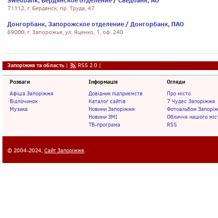
Swedbank, Бердянское отделение / Сведбанк, АО
71112, г. Бердянск, пр. Труда, 47
Донгорбанк, Запорожское отделение / Донгорбанк, ПАО
69000, г. Запорожье, ул. Яценко, 1, оф. 240
Запоріжжя та область
|
RSS 2.0
|
Розваги
Інформація
Огляди
Афіша Запоріжжя
Довідник підприємств
Про місто
Відпочинок
Каталог сайтів
7 Чудес Запоріжжя
Музика
Новини Запоріжжя
Фотоальбом Запорі
Новини ЗМІ
Обличчя нашого міс
ТВ-програма
RSS
© 2004-2024,
Сайт Запоріжжя
.