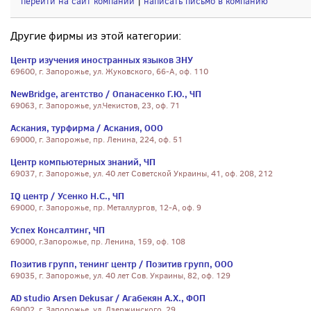
перейти на сайт компании
|
написать письмо в компанию
Другие фирмы из этой категории:
Центр изучения иностранных языков ЗНУ
69600, г. Запорожье, ул. Жуковского, 66-А, оф. 110
NewBridge, агентство / Опанасенко Г.Ю., ЧП
69063, г. Запорожье, ул.Чекистов, 23, оф. 71
Аскания, турфирма / Аскания, ООО
69000, г. Запорожье, пр. Ленина, 224, оф. 51
Центр компьютерных знаний, ЧП
69037, г. Запорожье, ул. 40 лет Советской Украины, 41, оф. 208, 212
IQ центр / Усенко Н.С., ЧП
69000, г. Запорожье, пр. Металлургов, 12-А, оф. 9
Успех Консалтинг, ЧП
69000, г.Запорожье, пр. Ленина, 159, оф. 108
Позитив групп, тенинг центр / Позитив групп, ООО
69035, г. Запорожье, ул. 40 лет Сов. Украины, 82, оф. 129
AD studio Arsen Dekusar / Агабекян А.Х., ФОП
69002, г. Запорожье, ул. Дзержинского, 29