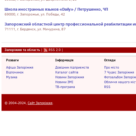
Школа иностранных языков «Daily» / Петрушенко, ЧП
69000, г. Запорожье, ул. Победы, 42
Запорожский областной центр профессиональной реабилитации и
71111, г. Бердянск, ул. Мичурина, 87
Запоріжжя та область
|
RSS 2.0
|
Розваги
Інформація
Огляди
Афіша Запоріжжя
Довідник підприємств
Про місто
Відпочинок
Каталог сайтів
7 Чудес Запоріжжя
Музика
Новини Запоріжжя
Фотоальбом Запорі
Новини ЗМІ
Обличчя нашого міс
ТВ-програма
RSS
© 2004-2024,
Сайт Запоріжжя
.