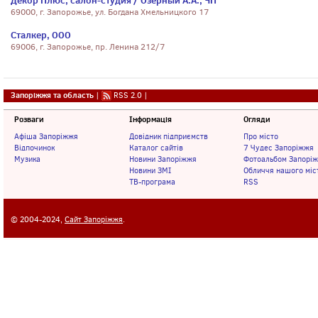
Декор Плюс, салон-студия / Озерный А.А., ЧП
69000, г. Запорожье, ул. Богдана Хмельницкого 17
Сталкер, ООО
69006, г. Запорожье, пр. Ленина 212/7
Запоріжжя та область
|
RSS 2.0
|
Розваги
Інформація
Огляди
Афіша Запоріжжя
Довідник підприємств
Про місто
Відпочинок
Каталог сайтів
7 Чудес Запоріжжя
Музика
Новини Запоріжжя
Фотоальбом Запорі
Новини ЗМІ
Обличчя нашого міс
ТВ-програма
RSS
© 2004-2024,
Сайт Запоріжжя
.