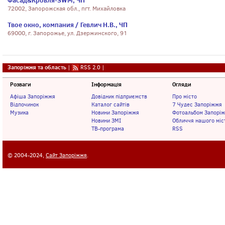
Фасад&Кровля-SWM, ЧП
72002, Запорожская обл., пгт. Михайловка
Твое окно, компания / Гевлич Н.В., ЧП
69000, г. Запорожье, ул. Дзержинского, 91
Запоріжжя та область
|
RSS 2.0
|
Розваги
Інформація
Огляди
Афіша Запоріжжя
Довідник підприємств
Про місто
Відпочинок
Каталог сайтів
7 Чудес Запоріжжя
Музика
Новини Запоріжжя
Фотоальбом Запорі
Новини ЗМІ
Обличчя нашого міс
ТВ-програма
RSS
© 2004-2024,
Сайт Запоріжжя
.