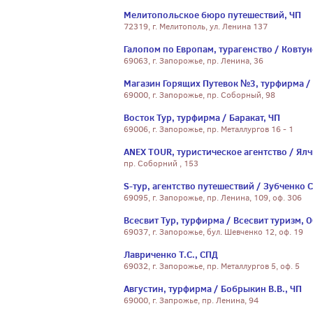
Мелитопольское бюро путешествий, ЧП
72319, г. Мелитополь, ул. Ленина 137
Галопом по Европам, турагенство / Ковтун
69063, г. Запорожье, пр. Ленина, 36
Магазин Горящих Путевок №3, турфирма / 
69000, г. Запорожье, пр. Соборный, 98
Восток Тур, турфирма / Баракат, ЧП
69006, г. Запорожье, пр. Металлургов 16 - 1
ANEX TOUR, туристическое агентство / Ял
пр. Соборний , 153
S-тур, агентство путешествий / Зубченко С
69095, г. Запорожье, пр. Ленина, 109, оф. 306
Всесвит Тур, турфирма / Всесвит туризм, 
69037, г. Запорожье, бул. Шевченко 12, оф. 19
Лавриченко Т.С., СПД
69032, г. Запорожье, пр. Металлургов 5, оф. 5
Августин, турфирма / Бобрыкин В.В., ЧП
69000, г. Запрожье, пр. Ленина, 94