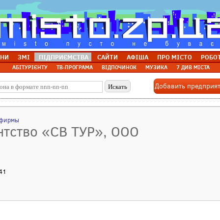
НИ
ЗМІ
ПІДПРИЄМСТВА
САЙТИ
АФІША
ПРО МІСТО
РОБО
АБІТУРІЄНТУ
ТВ-ПРОГРАМА
ВІДПОЧИНОК
МУЗИКА
7 ДИВ МІСТА
Добавить предприя
 фирмы
нтство «СВ ТУР», ООО
 41