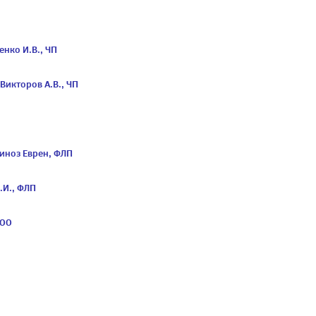
енко И.В., ЧП
Викторов А.В., ЧП
чиноз Еврен, ФЛП
.И., ФЛП
ООО