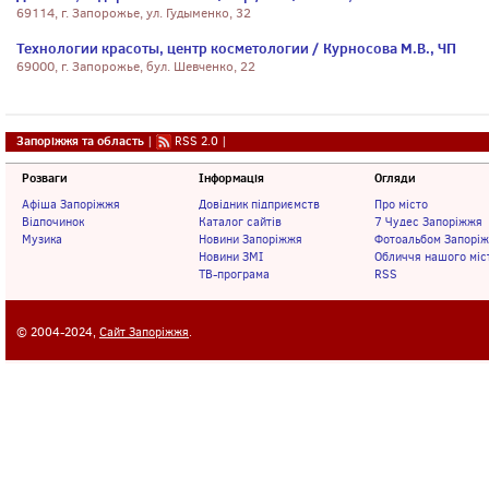
69114, г. Запорожье, ул. Гудыменко, 32
Технологии красоты, центр косметологии / Курносова М.В., ЧП
69000, г. Запорожье, бул. Шевченко, 22
Запоріжжя та область
|
RSS 2.0
|
Розваги
Інформація
Огляди
Афіша Запоріжжя
Довідник підприємств
Про місто
Відпочинок
Каталог сайтів
7 Чудес Запоріжжя
Музика
Новини Запоріжжя
Фотоальбом Запорі
Новини ЗМІ
Обличчя нашого міс
ТВ-програма
RSS
© 2004-2024,
Сайт Запоріжжя
.