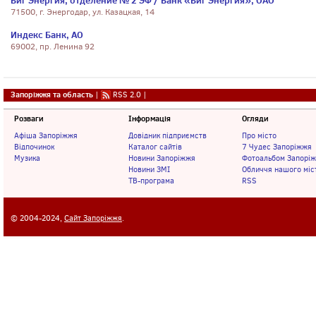
Биг Энергия, отделение № 2 ЭФ / Банк «Биг Энергия», ОАО
71500, г. Энергодар, ул. Казацкая, 14
Индекс Банк, АО
69002, пр. Ленина 92
Запоріжжя та область
|
RSS 2.0
|
Розваги
Інформація
Огляди
Афіша Запоріжжя
Довідник підприємств
Про місто
Відпочинок
Каталог сайтів
7 Чудес Запоріжжя
Музика
Новини Запоріжжя
Фотоальбом Запорі
Новини ЗМІ
Обличчя нашого міс
ТВ-програма
RSS
© 2004-2024,
Сайт Запоріжжя
.