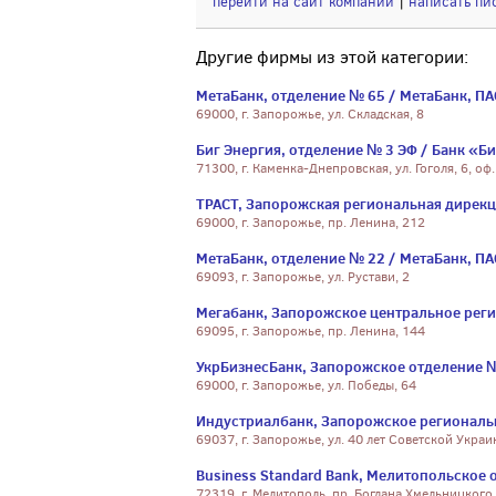
перейти на сайт компании
|
написать пи
Другие фирмы из этой категории:
МетаБанк, отделение № 65 / МетаБанк, П
69000, г. Запорожье, ул. Складская, 8
Биг Энергия, отделение № 3 ЭФ / Банк «Б
71300, г. Каменка-Днепровская, ул. Гоголя, 6, оф.
ТРАСТ, Запорожская региональная дирекц
69000, г. Запорожье, пр. Ленина, 212
МетаБанк, отделение № 22 / МетаБанк, П
69093, г. Запорожье, ул. Рустави, 2
Мегабанк, Запорожское центральное реги
69095, г. Запорожье, пр. Ленина, 144
УкрБизнесБанк, Запорожское отделение №
69000, г. Запорожье, ул. Победы, 64
Индустриалбанк, Запорожское региональ
69037, г. Запорожье, ул. 40 лет Советской Украи
Business Standard Bank, Мелитопольское 
72319, г. Мелитополь, пр. Богдана Хмельницкого,