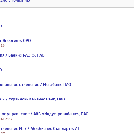
сьмо в компанию
АО
иг Энергия», ОАО
 26
ия / Банк «ТРАСТ», ПАО
АО
ональное отделение / Мегабанк, ПАО
 2 / Украинский Бизнес Банк, ПАО
ное управление / АКБ «Индустриалбанк», ПАО
ны, 39-Д
отделение № 7 / АБ «Бизнес Стандарт», АТ
 27