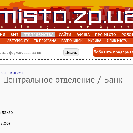
НИ
ЗМІ
ПІДПРИЄМСТВА
САЙТИ
АФІША
ПРО МІСТО
РОБО
АБІТУРІЄНТУ
ТВ-ПРОГРАМА
ВІДПОЧИНОК
МУЗИКА
7 ДИВ МІСТА
Добавить предприя
нсы, платежи
 Центральное отделение / Банк
 153/89
15:00)