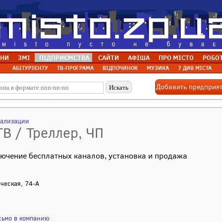
НИ
ЗМІ
ПІДПРИЄМСТВА
САЙТИ
АФІША
ПРО МІСТО
РОБО
АБІТУРІЄНТУ
ТВ-ПРОГРАМА
ВІДПОЧИНОК
МУЗИКА
7 ДИВ МІСТА
Добавить предприя
нализации
ТВ / Треллер, ЧП
лючение бесплатных каналов, установка и продажа
ическая, 74-А
сьмо в компанию