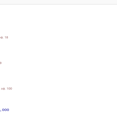
оф. 18
39
, оф. 100
, ООО