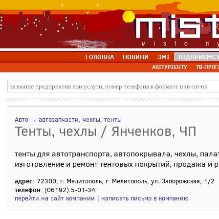
ГОЛОВНА
НОВИНИ
ЗМІ
ПІДПРИЄМС
АБІТУРІЄНТУ
ТВ-ПРОГ
Авто
→
автозапчасти, чехлы, тенты
Тенты, чехлы / Янченков, ЧП
тенты для автотранспорта, автопокрывала, чехлы, пала
изготовление и ремонт тентовых покрытий; продажа и 
адрес
: 72300, г. Мелитополь, г. Мелитополь, ул. Запорожская, 1/2
телефон
: (06192) 5-01-34
перейти на сайт компании
|
написать письмо в компанию