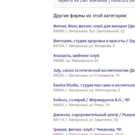
перейти на сайт компании
|
написать пи
Другие фирмы из этой категории:
Фитнес River, фитнес-клуб для женщин (Цен
69000, г. Запорожье, бул. Центральный, 22
Виктория, студия здоровья и красоты / Од
69104, г. Запорожье, ул. Комарова, 9
Аталанта, шейпинг-клуб
69000, пр. Маяковского 24
July, салон эстетической косметологии (Д
69035, г. Запорожье, ул. Сталеваров, 16
Savina Studio, студия массажа и косметоло
69065, г. Запорожье, пр. Металлургов, 2
Solisun, солярий / Жержерунов А.О., ЧП
69035, г. Запорожье, ул. Мира, 10
Даниэла, оздоровительный центр / Рыцкая
69114, г. Запорожье, ул. Гудыменко, 32
Грация, фитнес-клуб / Чеканова, ЧП
69091, г. Запорожье, ул. Авраменко, 16-А