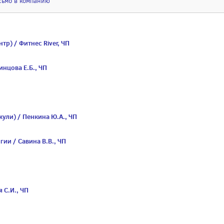
сьмо в компанию
тр) / Фитнес River, ЧП
инцова Е.Б., ЧП
жули) / Пенкина Ю.А., ЧП
гии / Савина В.В., ЧП
 С.И., ЧП