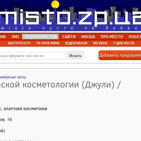
НИ
ЗМІ
ПІДПРИЄМСТВА
САЙТИ
АФІША
ПРО МІСТО
РОБО
АБІТУРІЄНТУ
ТВ-ПРОГРАМА
ВІДПОЧИНОК
МУЗИКА
7 ДИВ МІСТА
Добавить предприя
нажерные залы
ческой косметологии (Джули) /
, элитная косметика
ров, 16
ой)