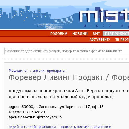
ГОЛОВНА
НОВИНИ
ЗМІ
ПІДПРИЄМС
АБІТУРІЄНТУ
ТВ-ПРОГ
Медицина
→
аптеки, препараты
Форевер Ливинг Продакт / Фор
продукция на основе растения Алоэ Вера и продуктов п
цветочная пыльца, натуральный мед и прополис)
адрес
: 69000, г. Запорожье, ул.Чаривная 117, оф. 45
телефон
: 717-45-23
время работы
: круглосуточно
перейти на сайт компании
|
написать письмо в компанию