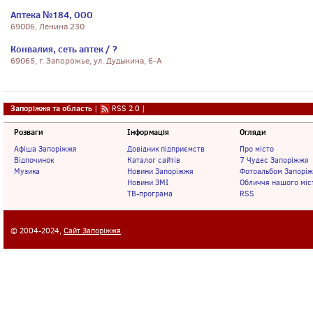
Аптека №184, ООО
69006, Ленина 230
Конвалия, сеть аптек / ?
69065, г. Запорожье, ул. Дудыкина, 6-А
Запоріжжя та область
|
RSS 2.0
|
Розваги
Інформація
Огляди
Афіша Запоріжжя
Довідник підприємств
Про місто
Відпочинок
Каталог сайтів
7 Чудес Запоріжжя
Музика
Новини Запоріжжя
Фотоальбом Запорі
Новини ЗМІ
Обличчя нашого міс
ТВ-програма
RSS
© 2004-2024,
Сайт Запоріжжя
.