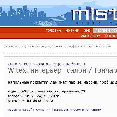
ГОЛОВНА
НОВИНИ
ЗМІ
ПІДПРИЄМС
АБІТУРІЄНТУ
ТВ-ПРОГ
Строительство
→
окна, двери, фасады, балконы
Witex, интерьер- салон / Гонча
напольные покрытия: ламинат, паркет, массив, пробка;
адрес
: 69037, г. Запорожье, ул. Лермонтова, 23
телефон
: 701-72-24, 212-70-99
время работы
: 09:00-18:30
перейти на сайт компании
|
написать письмо в компанию