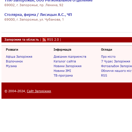
ТПК-Запорожье, ООО Региональное Отделение
69002, г. Запорожье, пр. Ленина, 92
Столярка, фирма / Лисицын А.С., ЧП
69000, г. Запорожье, ул. Чубанова, 1
Запоріжжя та область
|
RSS 2.0
|
Розваги
Інформація
Огляди
Афіша Запоріжжя
Довідник підприємств
Про місто
Відпочинок
Каталог сайтів
7 Чудес Запоріжжя
Музика
Новини Запоріжжя
Фотоальбом Запорі
Новини ЗМІ
Обличчя нашого міс
ТВ-програма
RSS
© 2004-2024,
Сайт Запоріжжя
.