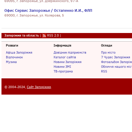
69095, г. Запорожье, ул. Дзержинского, 97-А
Офис Сервис Запорожье / Остапенко И.И., ФЛП
69000, г. Запорожье, ул. Колерова, 5
Запоріжжя та область
|
RSS 2.0
|
Розваги
Інформація
Огляди
Афіша Запоріжжя
Довідник підприємств
Про місто
Відпочинок
Каталог сайтів
7 Чудес Запоріжжя
Музика
Новини Запоріжжя
Фотоальбом Запорі
Новини ЗМІ
Обличчя нашого міс
ТВ-програма
RSS
© 2004-2024,
Сайт Запоріжжя
.