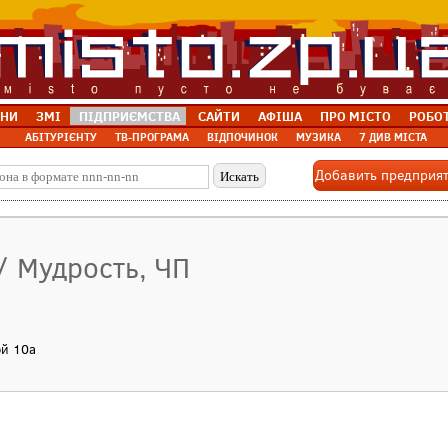
НИ
ЗМІ
ПІДПРИЄМСТВА
САЙТИ
АФІША
ПРО МІСТО
РОБО
АБІТУРІЄНТУ
ТВ-ПРОГРАМА
ВІДПОЧИНОК
МУЗИКА
7 ДИВ МІСТА
Добавить предприя
/ Мудрость, ЧП
ой 10а