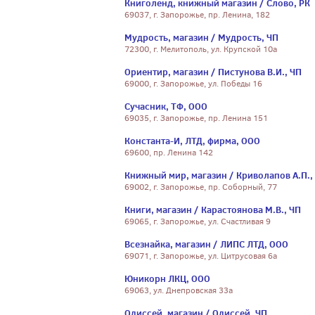
Книголенд, книжный магазин / Слово, РК
69037, г. Запорожье, пр. Ленина, 182
Мудрость, магазин / Мудрость, ЧП
72300, г. Мелитополь, ул. Крупской 10а
Ориентир, магазин / Пистунова В.И., ЧП
69000, г. Запорожье, ул. Победы 16
Сучасник, ТФ, ООО
69035, г. Запорожье, пр. Ленина 151
Константа-И, ЛТД, фирма, ООО
69600, пр. Ленина 142
Книжный мир, магазин / Криволапов А.П.,
69002, г. Запорожье, пр. Соборный, 77
Книги, магазин / Карастоянова М.В., ЧП
69065, г. Запорожье, ул. Счастливая 9
Всезнайка, магазин / ЛИПС ЛТД, ООО
69071, г. Запорожье, ул. Цитрусовая 6а
Юникорн ЛКЦ, ООО
69063, ул. Днепровская 33а
Одиссей, магазин / Одиссей, ЧП