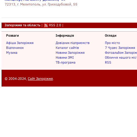
72313, г. Мелитополь, ул. Гризодубовой, 55
Запоріжжя та область
|
RSS 2.0
|
Розваги
Інформація
Огляди
Афіша Запоріжжя
Довідник підприємств
Про місто
Відпочинок
Каталог сайтів
7 Чудес Запоріжжя
Музика
Новини Запоріжжя
Фотоальбом Запорі
Новини ЗМІ
Обличчя нашого міс
ТВ-програма
RSS
© 2004-2024,
Сайт Запоріжжя
.