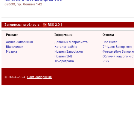
69600, пр. Ленина 142
Запоріжжя та область
|
RSS 2.0
|
Розваги
Інформація
Огляди
Афіша Запоріжжя
Довідник підприємств
Про місто
Відпочинок
Каталог сайтів
7 Чудес Запоріжжя
Музика
Новини Запоріжжя
Фотоальбом Запорі
Новини ЗМІ
Обличчя нашого міс
ТВ-програма
RSS
© 2004-2024,
Сайт Запоріжжя
.