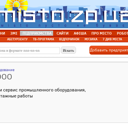
НИ
ЗМІ
ПІДПРИЄМСТВА
САЙТИ
АФІША
ПРО МІСТО
РОБО
АБІТУРІЄНТУ
ТВ-ПРОГРАМА
ВІДПОЧИНОК
МУЗИКА
7 ДИВ МІСТА
Добавить предприя
удование
ООО
 и сервис промышленного оборудования,
нтажные работы