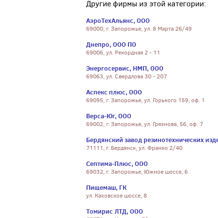
Другие фирмы из этой категории:
АэроТехАльянс, ООО
69000, г. Запорожье, ул. 8 Марта 26/49
Днепро, ООО ПО
69006, ул. Рекордная 2 - 11
Энергосервис, НМП, ООО
69063, ул. Свердлова 30 - 207
Аспекс плюс, ООО
69095, г. Запорожье, ул. Горького 159, оф. 1
Верса-Юг, ООО
69002, г. Запорожье, ул. Грязнова, 56, оф. 7
Бердянский завод резинотехнических изд
71111, г. Бердянск, ул. Франко 2/40
Септима-Плюс, ООО
69032, г. Запорожье, Южное шоссе, 6
Пищемаш, ГК
ул. Каховское шоссе, 8
Томирис ЛТД, ООО