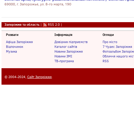
69000, г. Запорожье, ул. 8-го марта, 190
Запоріжжя та область
|
RSS 2.0
|
Розваги
Інформація
Огляди
Афіша Запоріжжя
Довідник підприємств
Про місто
Відпочинок
Каталог сайтів
7 Чудес Запоріжжя
Музика
Новини Запоріжжя
Фотоальбом Запорі
Новини ЗМІ
Обличчя нашого міс
ТВ-програма
RSS
© 2004-2024,
Сайт Запоріжжя
.