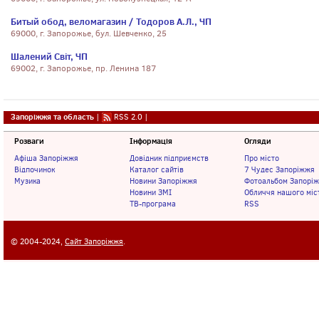
Битый обод, веломагазин / Тодоров А.Л., ЧП
69000, г. Запорожье, бул. Шевченко, 25
Шалений Свiт, ЧП
69002, г. Запорожье, пр. Ленина 187
Запоріжжя та область
|
RSS 2.0
|
Розваги
Інформація
Огляди
Афіша Запоріжжя
Довідник підприємств
Про місто
Відпочинок
Каталог сайтів
7 Чудес Запоріжжя
Музика
Новини Запоріжжя
Фотоальбом Запорі
Новини ЗМІ
Обличчя нашого міс
ТВ-програма
RSS
© 2004-2024,
Сайт Запоріжжя
.