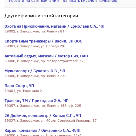
перейти на сайт компании
|
написать письмо в компанию
Другие фирмы из этой категории:
Охота на Приключения, магазин / Ермолаев С.А., ЧП
69002, г. Запорожье, пр. Ленина 81
Спортивные тренажеры / Васил, ЗП ООО
69001, г. Запорожье, ул. Победы 29
Активный отдых, магазин / Мотор Сич, ОАО
69000, г. Запорожье, пр. Моторостроителей 32
Мультиспорт / Букатов Ю.В., ЧП
69006, г. Запорожье, пр. Ленина 232
Парк-Спорт, ЧП
69001, ул. Тюленина 2
Траверс, ТМ / Приходько Э.А., ЧП
69057, г. Запорожье, пр. Ленина 158, оф. 225
26 Дюймов, велоцентр / Копыл С.П., ЧП
69037, г. Запорожье, ул. 40 лет Советской Украины, 37
Кардо, компания / Овчаренко С.А., ФЛП
69000, г. Запорожье, ул. Новокузнецкая, 12-А