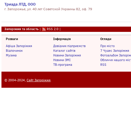
Триада ЛТД, ООО
г. Запорожье, ул. 40 лет Советской Украины 82, оф. 79
Запоріжжя та область
|
RSS 2.0
|
Розваги
Інформація
Огляди
Афіша Запоріжжя
Довідник підприємств
Про місто
Відпочинок
Каталог сайтів
7 Чудес Запоріжжя
Музика
Новини Запоріжжя
Фотоальбом Запорі
Новини ЗМІ
Обличчя нашого міс
ТВ-програма
RSS
© 2004-2024,
Сайт Запоріжжя
.