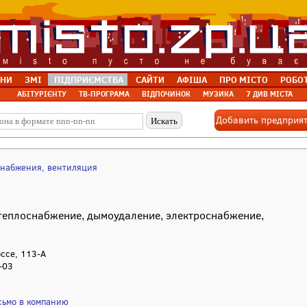
НИ
ЗМІ
ПІДПРИЄМСТВА
САЙТИ
АФІША
ПРО МІСТО
РОБО
АБІТУРІЄНТУ
ТВ-ПРОГРАМА
ВІДПОЧИНОК
МУЗИКА
7 ДИВ МІСТА
Добавить предприя
снабжения, вентиляция
теплоснабжение, дымоудаление, электроснабжение,
оссе, 113-А
-03
сьмо в компанию