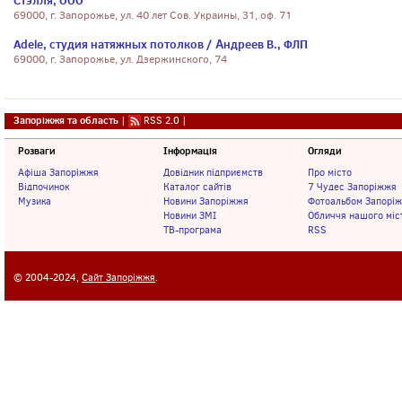
Стэлля, ООО
69000, г. Запорожье, ул. 40 лет Сов. Украины, 31, оф. 71
Adele, студия натяжных потолков / Αндреев В., ФЛП
69000, г. Запорожье, ул. Дзержинского, 74
Запоріжжя та область
|
RSS 2.0
|
Розваги
Інформація
Огляди
Афіша Запоріжжя
Довідник підприємств
Про місто
Відпочинок
Каталог сайтів
7 Чудес Запоріжжя
Музика
Новини Запоріжжя
Фотоальбом Запорі
Новини ЗМІ
Обличчя нашого міс
ТВ-програма
RSS
© 2004-2024,
Сайт Запоріжжя
.