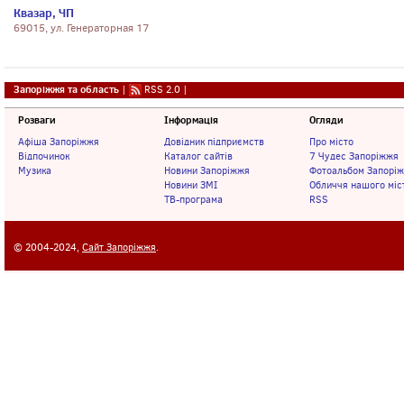
Квазар, ЧП
69015, ул. Генераторная 17
Запоріжжя та область
|
RSS 2.0
|
Розваги
Інформація
Огляди
Афіша Запоріжжя
Довідник підприємств
Про місто
Відпочинок
Каталог сайтів
7 Чудес Запоріжжя
Музика
Новини Запоріжжя
Фотоальбом Запорі
Новини ЗМІ
Обличчя нашого міс
ТВ-програма
RSS
© 2004-2024,
Сайт Запоріжжя
.