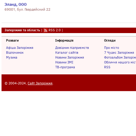
Эланд, ООО
69001, бул. Гвардейский 22
Запоріжжя та область
|
RSS 2.0
|
Розваги
Інформація
Огляди
Афіша Запоріжжя
Довідник підприємств
Про місто
Відпочинок
Каталог сайтів
7 Чудес Запоріжжя
Музика
Новини Запоріжжя
Фотоальбом Запорі
Новини ЗМІ
Обличчя нашого міс
ТВ-програма
RSS
© 2004-2024,
Сайт Запоріжжя
.