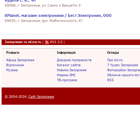
Куделя С. В., ЧП
69096, г. Запорожье, ул. Сакко и Ванцетти 3
itPlanet, магазин электроники / Бест Электроник, ООО
69035, г. Запорожье, вул. Жаботинського, 41
Запоріжжя та область
|
RSS 2.0
|
Розваги
Інформація
Огляди
Афіша Запоріжжя
Довідник підприємств
Про місто
Відпочинок
Каталог сайтів
7 Чудес Запоріжжя
Музика
Новини Запоріжжя
Фотоальбом Запорі
Новини ЗМІ
Обличчя нашого міс
ТВ-програма
RSS
© 2004-2024,
Сайт Запоріжжя
.