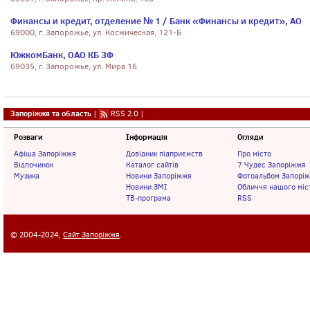
Финансы и кредит, отделение № 1 / Банк «Финансы и кредит», АО
69000, г. Запорожье, ул. Космическая, 121-Б
ЮжкомБанк, ОАО КБ ЗФ
69035, г. Запорожье, ул. Мира 16
Запоріжжя та область
|
RSS 2.0
|
Розваги
Інформація
Огляди
Афіша Запоріжжя
Довідник підприємств
Про місто
Відпочинок
Каталог сайтів
7 Чудес Запоріжжя
Музика
Новини Запоріжжя
Фотоальбом Запорі
Новини ЗМІ
Обличчя нашого міс
ТВ-програма
RSS
© 2004-2024,
Сайт Запоріжжя
.