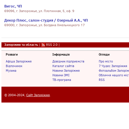
Вигос, ЧП
69096, г. Запорожье, ул. Плотинная, 5, оф. 9
Декор Плюс, салон-студия / Озерный А.А., ЧП
69000, г. Запорожье, ул. Богдана Хмельницкого 17
Запоріжжя та область
|
RSS 2.0
|
Розваги
Інформація
Огляди
Афіша Запоріжжя
Довідник підприємств
Про місто
Відпочинок
Каталог сайтів
7 Чудес Запоріжжя
Музика
Новини Запоріжжя
Фотоальбом Запорі
Новини ЗМІ
Обличчя нашого міс
ТВ-програма
RSS
© 2004-2024,
Сайт Запоріжжя
.