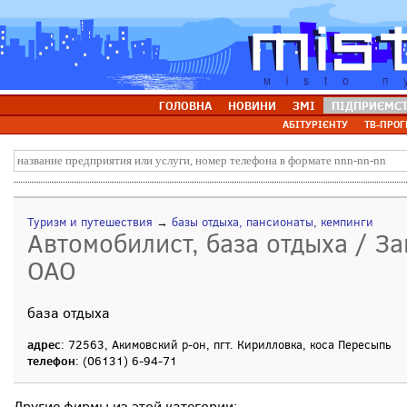
ГОЛОВНА
НОВИНИ
ЗМІ
ПІДПРИЄМС
АБІТУРІЄНТУ
ТВ-ПРОГ
Туризм и путешествия
→
базы отдыха, пансионаты, кемпинги
Автомобилист, база отдыха / З
ОАО
база отдыха
адрес
: 72563, Акимовский р-он, пгт. Кирилловка, коса Пересыпь
телефон
: (06131) 6-94-71
Другие фирмы из этой категории: