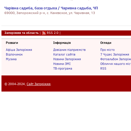
Чарівна садиба, база отдыха / Чаривна садыба, ЧП
69000, Запорожский р-н, с. Каневское, ул. Чаривная, 13
Запоріжжя та область
|
RSS 2.0
|
Розваги
Інформація
Огляди
Афіша Запоріжжя
Довідник підприємств
Про місто
Відпочинок
Каталог сайтів
7 Чудес Запоріжжя
Музика
Новини Запоріжжя
Фотоальбом Запорі
Новини ЗМІ
Обличчя нашого міс
ТВ-програма
RSS
© 2004-2024,
Сайт Запоріжжя
.