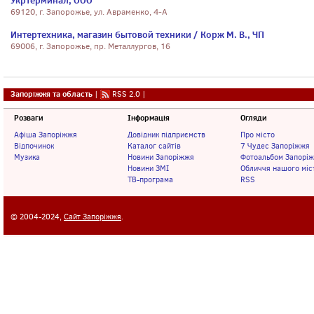
Укртерминал, ООО
69120, г. Запорожье, ул. Авраменко, 4-А
Интертехника, магазин бытовой техники / Корж М. В., ЧП
69006, г. Запорожье, пр. Металлургов, 16
Запоріжжя та область
|
RSS 2.0
|
Розваги
Інформація
Огляди
Афіша Запоріжжя
Довідник підприємств
Про місто
Відпочинок
Каталог сайтів
7 Чудес Запоріжжя
Музика
Новини Запоріжжя
Фотоальбом Запорі
Новини ЗМІ
Обличчя нашого міс
ТВ-програма
RSS
© 2004-2024,
Сайт Запоріжжя
.