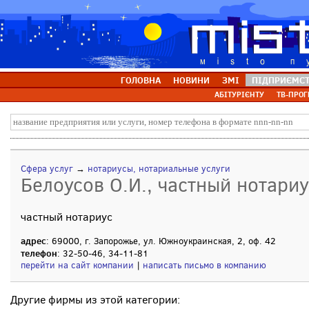
ГОЛОВНА
НОВИНИ
ЗМІ
ПІДПРИЄМС
АБІТУРІЄНТУ
ТВ-ПРОГ
Сфера услуг
→
нотариусы, нотариальные услуги
Белоусов О.И., частный нотариу
частный нотариус
адрес
: 69000, г. Запорожье, ул. Южноукраинская, 2, оф. 42
телефон
: 32-50-46, 34-11-81
перейти на сайт компании
|
написать письмо в компанию
Другие фирмы из этой категории: