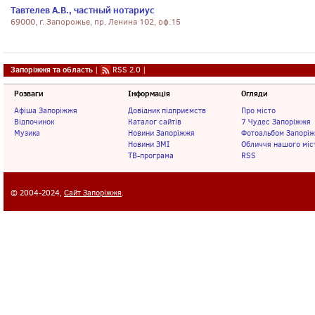
Тавтелев А.В., частный нотариус
69000, г. Запорожье, пр. Ленина 102, оф.15
Запоріжжя та область
|
RSS 2.0
|
Розваги
Інформація
Огляди
Афіша Запоріжжя
Довідник підприємств
Про місто
Відпочинок
Каталог сайтів
7 Чудес Запоріжжя
Музика
Новини Запоріжжя
Фотоальбом Запорі
Новини ЗМІ
Обличчя нашого міс
ТВ-програма
RSS
© 2004-2024,
Сайт Запоріжжя
.