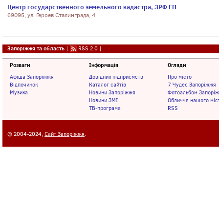
Центр государственного земельного кадастра, ЗРФ ГП
69095, ул. Героев Сталинграда, 4
Запоріжжя та область
|
RSS 2.0
|
Розваги
Інформація
Огляди
Афіша Запоріжжя
Довідник підприємств
Про місто
Відпочинок
Каталог сайтів
7 Чудес Запоріжжя
Музика
Новини Запоріжжя
Фотоальбом Запорі
Новини ЗМІ
Обличчя нашого міс
ТВ-програма
RSS
© 2004-2024,
Сайт Запоріжжя
.