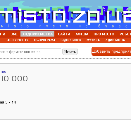
НИ
ЗМІ
ПІДПРИЄМСТВА
САЙТИ
АФІША
ПРО МІСТО
РОБО
АБІТУРІЄНТУ
ТВ-ПРОГРАМА
ВІДПОЧИНОК
МУЗИКА
7 ДИВ МІСТА
Добавить предприя
ство
НПО ООО
ая 5 - 14