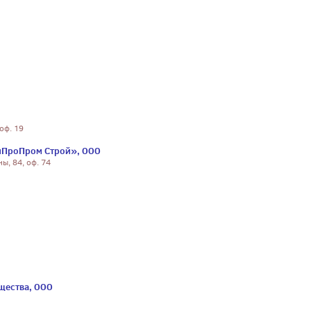
 оф. 19
ГиПроПром Строй», ООО
ы, 84, оф. 74
щества, ООО