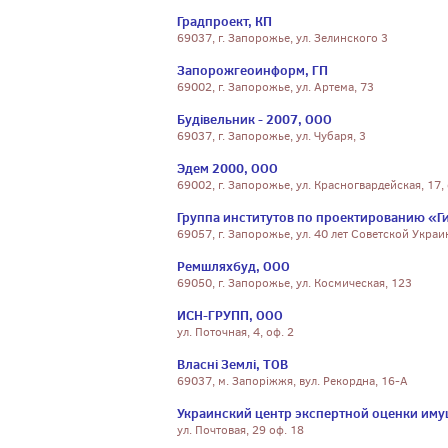
Градпроект, КП
69037, г. Запорожье, ул. Зелинского 3
Запорожгеоинформ, ГП
69002, г. Запорожье, ул. Артема, 73
Будівельник - 2007, ООО
69037, г. Запорожье, ул. Чубаря, 3
Эдем 2000, ООО
69002, г. Запорожье, ул. Красногвардейская, 17,
Группа институтов по проектированию «
69057, г. Запорожье, ул. 40 лет Советской Украин
Ремшляхбуд, ООО
69050, г. Запорожье, ул. Космическая, 123
ИСН-ГРУПП, ООО
ул. Поточная, 4, оф. 2
Власні Землі, ТОВ
69037, м. Запоріжжя, вул. Рекордна, 16-А
Украинский центр экспертной оценки иму
ул. Почтовая, 29 оф. 18