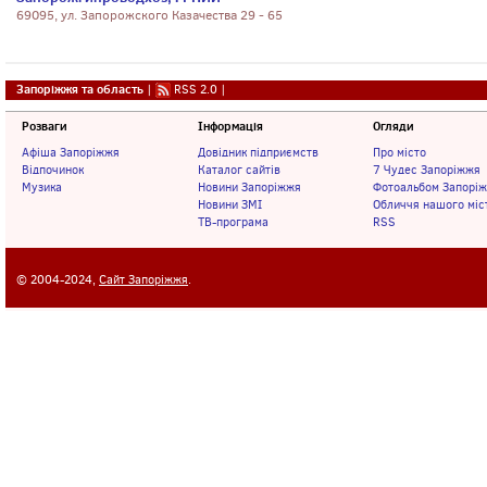
69095, ул. Запорожского Казачества 29 - 65
Запоріжжя та область
|
RSS 2.0
|
Розваги
Інформація
Огляди
Афіша Запоріжжя
Довідник підприємств
Про місто
Відпочинок
Каталог сайтів
7 Чудес Запоріжжя
Музика
Новини Запоріжжя
Фотоальбом Запорі
Новини ЗМІ
Обличчя нашого міс
ТВ-програма
RSS
© 2004-2024,
Сайт Запоріжжя
.