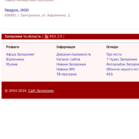
Павло-Кичкасский промузел
Гвидон, ООО
69000, г. Запорожье, ул. Авраменко, 2
Запоріжжя та область
|
RSS 2.0
|
Розваги
Інформація
Огляди
Афіша Запоріжжя
Довідник підприємств
Про місто
Відпочинок
Каталог сайтів
7 Чудес Запоріжжя
Музика
Новини Запоріжжя
Фотоальбом Запорі
Новини ЗМІ
Обличчя нашого міс
ТВ-програма
RSS
© 2004-2024,
Сайт Запоріжжя
.